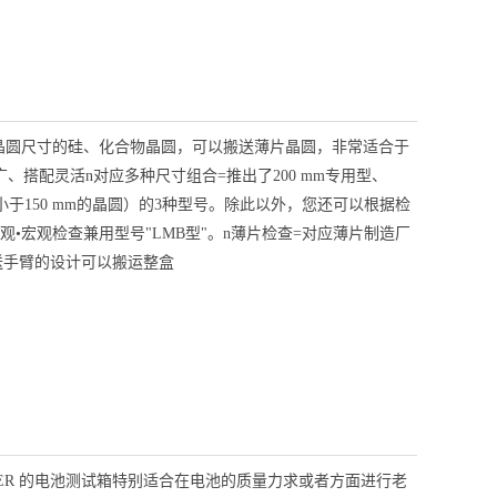
下晶圆尺寸的硅、化合物晶圆，可以搬送薄片晶圆，非常适合于
搭配灵活n对应多种尺寸组合=推出了200 mm专用型、
（对应小于150 mm的晶圆）的3种型号。除此以外，您还可以根据检
观•宏观检查兼用型号"LMB型"。n薄片检查=对应薄片制造厂
型搬送手臂的设计可以搬运整盒
DER 的电池测试箱特别适合在电池的质量力求或者方面进行老