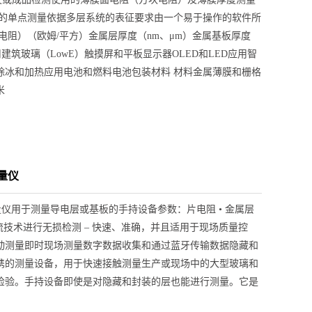
确的单点测量依据多层系统的表征要求由一个易于操作的软件所
电阻）（欧姆/平方）金属层厚度（nm、μm）金属基板厚度
建筑玻璃（LowE）触摸屏和平板显示器OLED和LED应用智
除冰和加热应用电池和燃料电池包装材料 材料金属薄膜和栅格
米
量仪
仪用于测量导电层或基板的手持设备参数：片电阻 • 金属层
ity使用涡流技术进行无损检测 – 快速、准确，并且适用于现场质量控
动测量即时现场测量数字数据收集和通过蓝牙传输数据隐藏和
便携的测量设备，用于快速接触测量生产或现场中的大型玻璃和
检验。手持设备即使是对隐藏和封装的层也能进行测量。它是