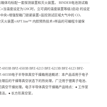
有箱体均标配一套探测装置和灭火装置。 BINDER电池测试箱
10 C○当温度设定为120C时，立可调的温度装置等级2启动 的设定
中央○增强型箱门锁紧装置○监控测试区域大气中的 CO、
2灭火装置○APT.line™ 内腔预热技术○样品的可编程冷凝保
-6503B BPZ-6213 BPZ-6213B BPZ-6123 BPZ-
Z-6033 BPZ-6033B电子半导体真空干燥箱用途概述：本产品适用于电子
处理后的干燥等真空状态下的热处理，广泛用于锂离子电池、
的真空干燥处理。电子半导体真空干燥箱产品特点：● 工作室
洁。● 长方形真空室，