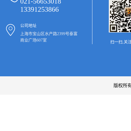
021-56653018
13391253866
公司地址
上海市宝山区水产路2399号泰富
商业广场607室
扫一扫,关
版权所