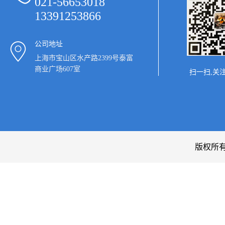
021-56653018
13391253866
公司地址
上海市宝山区水产路2399号泰富
商业广场607室
扫一扫,关
版权所