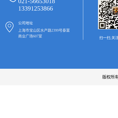
021-56653018
13391253866
公司地址
上海市宝山区水产路2399号泰富
商业广场607室
扫一扫,关
版权所