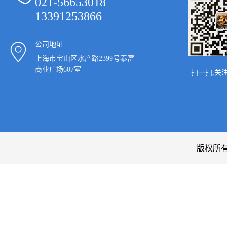
021-56653018
13391253866
公司地址
上海市宝山区水产路2399号泰富
商业广场607室
扫一扫,关
版权所